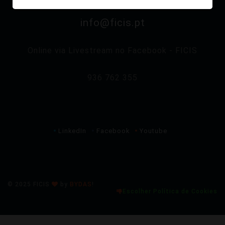
info@ficis.pt
Online via Livestream no Facebook - FICIS
936 762 355
LinkedIn
Facebook
Youtube
© 2025 FICIS
by
BYDAS
!
Escolher Política de Cookies